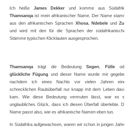
Ich heiße
James Dekker
und komme aus Südafrika.
Thamsanqa
ist mein afrikanischer Name. Der Name stammt
aus den afrikanischen Sprachen
Xhosa
,
Ndebele
und
Zulu
und wird mit den für die Sprachen der südafrikanischen
Stämme typischen Klicklauten ausgesprochen.
Thamsanqa
trägt die Bedeutung
Segen
,
Fülle
oder
glückliche Fügung
und dieser Name wurde mir gegeben,
nachdem ich eines Nachts vor vielen Jahren einen
schrecklichen Raubüberfall nur knapp mit dem Leben davon
kam. Wie diese Bedeutung vermuten lässt, war es ein
unglaubliches Glück, dass ich diesen Überfall überlebte. Der
Name passt also, wie es afrikanische Namen eben tun.
In Südafrika aufgewachsen, waren wir schon in jungen Jahren