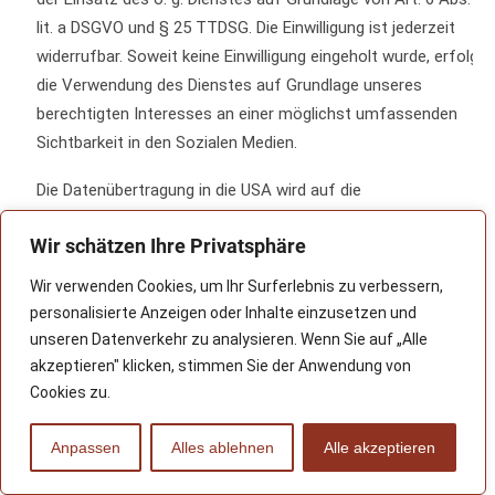
lit. a DSGVO und § 25 TTDSG. Die Einwilligung ist jederzeit
widerrufbar. Soweit keine Einwilligung eingeholt wurde, erfolgt
die Verwendung des Dienstes auf Grundlage unseres
berechtigten Interesses an einer möglichst umfassenden
Sichtbarkeit in den Sozialen Medien.
Die Datenübertragung in die USA wird auf die
Standardvertragsklauseln der EU-Kommission gestützt.
Wir schätzen Ihre Privatsphäre
Details finden Sie hier:
https://gdpr.twitter.com/en/controller-to-controller-
Wir verwenden Cookies, um Ihr Surferlebnis zu verbessern,
transfers.html
.
personalisierte Anzeigen oder Inhalte einzusetzen und
unseren Datenverkehr zu analysieren. Wenn Sie auf „Alle
Ihre Datenschutzeinstellungen bei Twitter können Sie in den
akzeptieren" klicken, stimmen Sie der Anwendung von
Konto-Einstellungen unter
Cookies zu.
https://twitter.com/account/settings
ändern.
Anpassen
Alles ablehnen
Alle akzeptieren
Instagram